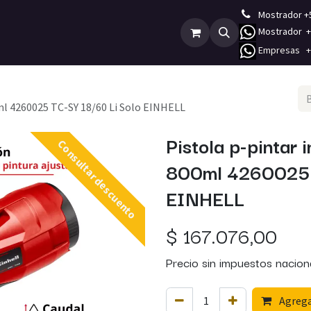
Mostrador +
Mostrador +5
Empleos
Contáctenos
E
mpresas +5
ml 4260025 TC-SY 18/60 Li Solo EINHELL
Pistola p-pintar
Consultar descuento
800ml 4260025 
EINHELL
$
167.076,00
Precio sin impuestos nacion
Agregar