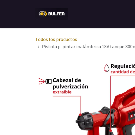
Ir al contenido
Inicio
Tienda
Empresa
Todos los productos
Pistola p-pintar inalámbrica 18V tanque 800