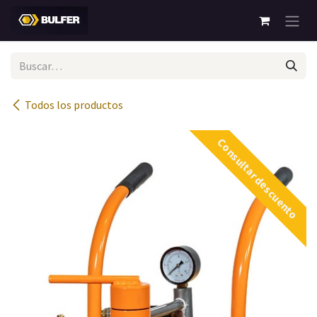
Ir al contenido
Todos los productos
Consultar descuento