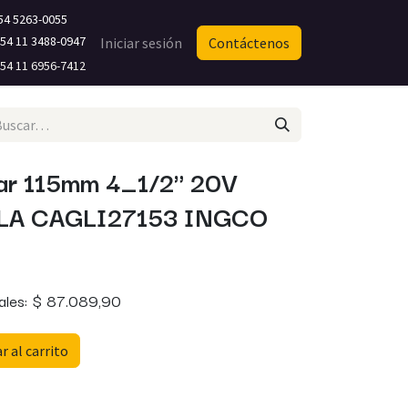
54 5263-0055
4 11 3488-0947​
Iniciar sesión
Contáctenos
4 11 6956-7412
ar 115mm 4_1/2" 20V
LA CAGLI27153 INGCO
ales:
$
87.089,90
 al carrito