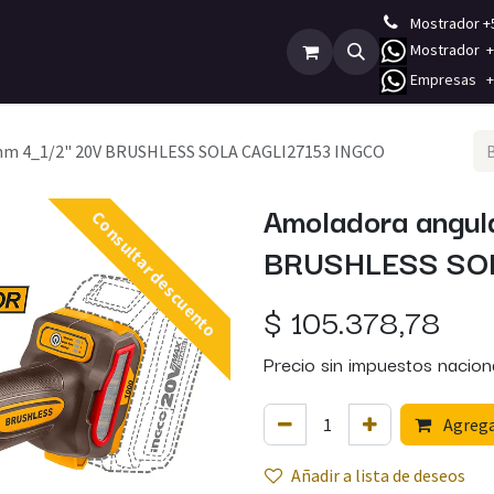
Mostrador +
Mostrador +5
Empleos
Contáctenos
E
mpresas +5
mm 4_1/2" 20V BRUSHLESS SOLA CAGLI27153 INGCO
Amoladora angul
Consultar descuento
BRUSHLESS SO
$
105.378,78
Precio sin impuestos nacion
Agregar
Añadir a lista de deseos