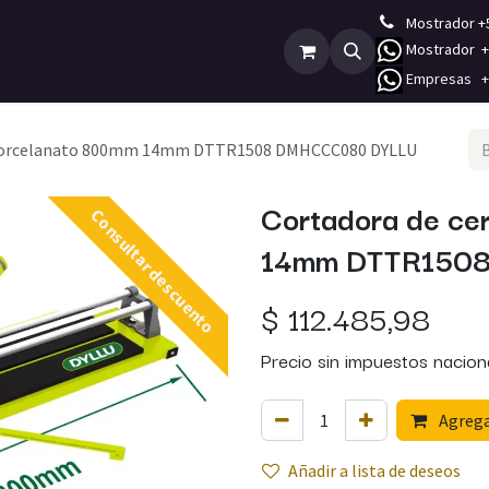
Mostrador +
Mostrador +5
Empleos
Contáctenos
E
mpresas +5
 porcelanato 800mm 14mm DTTR1508 DMHCCC080 DYLLU
Cortadora de ce
Consultar descuento
14mm DTTR150
$
112.485,98
Precio sin impuestos nacion
Agregar
Añadir a lista de deseos