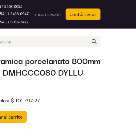
54 5263-0055
4 11 3488-0947​
Iniciar sesión
Contáctenos
4 11 6956-7412
ramica porcelanato 800mm
8 DMHCCC080 DYLLU
ales:
$
101.797,27
 al carrito