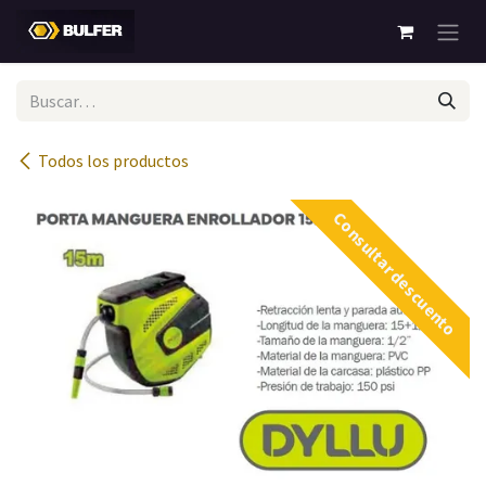
Ir al contenido
Todos los productos
Consultar descuento