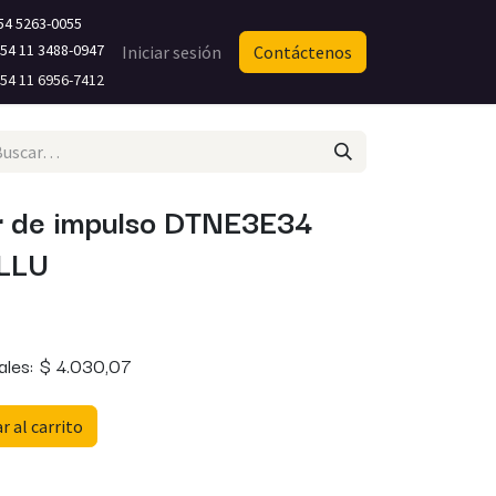
54 5263-0055
4 11 3488-0947​
Iniciar sesión
Contáctenos
4 11 6956-7412
r de impulso DTNE3E34
LLU
ales:
$
4.030,07
 al carrito