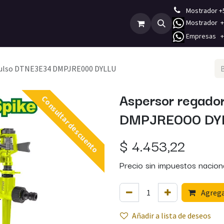
Mostrador +
Mostrador +5
Empleos
Contáctenos
E
mpresas +5
mpulso DTNE3E34 DMPJRE000 DYLLU
Aspersor regado
Consultar descuento
DMPJRE000 DY
$
4.453,22
Precio sin impuestos nacion
Agregar
Añadir a lista de deseos