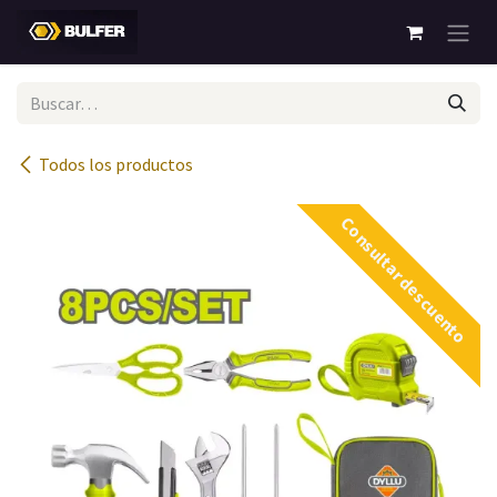
Ir al contenido
Todos los productos
Consultar descuento