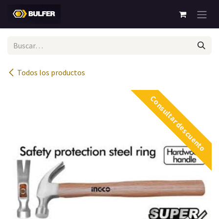
Ir al contenido
Todos los productos
Consultar descuento