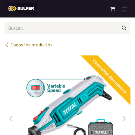
Ir al contenido
Todos los productos
Consultar descuento