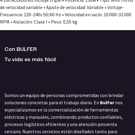
4 100 Accesorios incluye tripa! • Potencia: 130w • Tipo: Mini Torno
de velocidad variable • Ajuste de velocidad: Variable • Voltaje-
Frecuencia: 220-240v 50/60 Hz • Velocidad en vacío: 10.000-32.000
RPM • Aislación: Clase I • Peso: 0,55 kg
Con BULFER
Tu vida es más fácil
Somos un equipo de personas comprometidas con brindar
soluciones concretas para el trabajo diario. En
BulFer
nos
especializamos en la comercialización de herramientas
eléctricas y manuales, combinando productos confiables,
procesos logísticos eficientes y una atención posventa
cercana. Nuestros servicios están diseñados tanto para