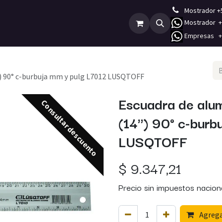
Mostrador +
Mostrador +5
Empleos
Contáctenos
E
mpresas +5
) 90° c-burbuja mm y pulg L7012 LUSQTOFF
Escuadra de alu
Consultar descuento
(14") 90° c-burb
LUSQTOFF
$
9.347,21
Precio sin impuestos nacion
Agregar