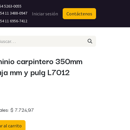
54 5263-0055
4 11 3488-0947​
Iniciar sesión
Contáctenos
4 11 6956-7412
minio carpintero 350mm
uja mm y pulg L7012
ales:
$
7.724,97
 al carrito