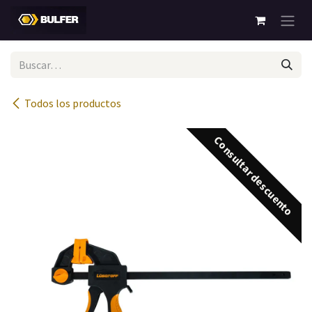
Ir al contenido
Todos los productos
Consultar descuento