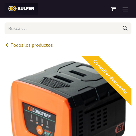
Ir al contenido
Todos los productos
Consultar descuento