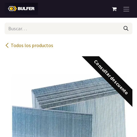
Ir al contenido
Todos los productos
Consultar descuento