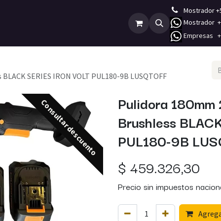
Mostrador +
Mostrador +5
Empleos
Contáctenos
E
mpresas +5
ess BLACK SERIES IRON VOLT PUL180-9B LUSQTOFF
Pulidora 180mm 
Consultar descuento
Brushless BLAC
PUL180-9B LU
$
459.326,30
Precio sin impuestos nacion
Agregar