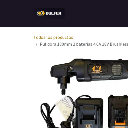
Ir al contenido
Inicio
Tienda
Empresa
Todos los productos
Pulidora 180mm 2 baterias 4.0A 18V Brushl