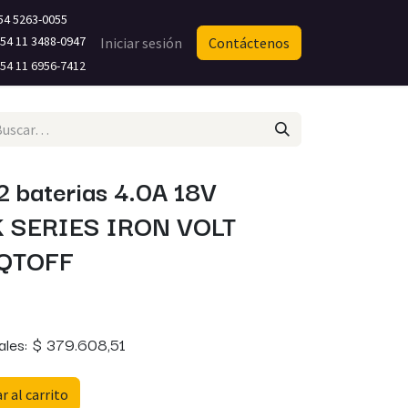
54 5263-0055
4 11 3488-0947​
Iniciar sesión
Contáctenos
4 11 6956-7412
2 baterias 4.0A 18V
K SERIES IRON VOLT
SQTOFF
ales:
$
379.608,51
 al carrito