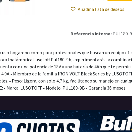
Añadir a lista de deseos
Referencia interna:
PUL180-
a uso hogareño como para profesionales que buscan un equipo efic
lidora Inalámbrica Lusqtoff Pul180-9b, experimentarás la combinac
cuenta con una potencia de 18V y una batería de 4Ah que te permit
de 4.0A • Miembro de la familia IRON VOLT Black Series by LUSQTOFF
es. • Peso: Ligera, con solo 4,7 kg, facilitando su manejo en cualqui
LLE: • Marca: LUSQTOFF • Modelo: PUL180-9B • Garantía 36 meses