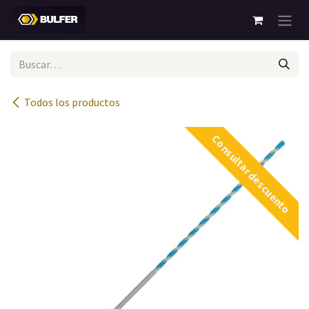
Ir al contenido
Todos los productos
Consultar descuento