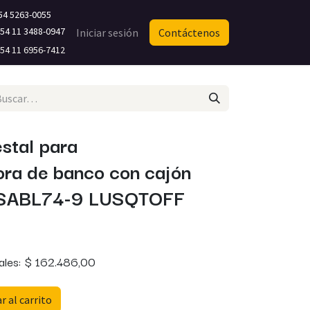
54 5263-0055
4 11 3488-0947​
Iniciar sesión
Contáctenos
4 11 6956-7412
stal para
ora de banco con cajón
SABL74-9 LUSQTOFF
ales:
$
162.486,00
 al carrito