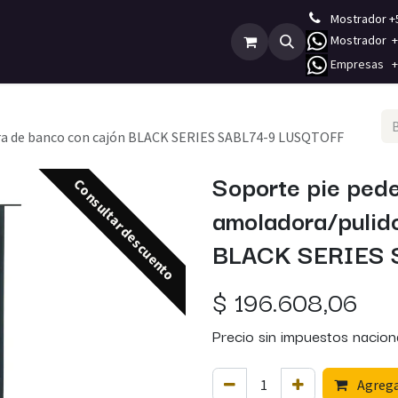
Mostrador +
Mostrador +5
Empleos
Contáctenos
E
mpresas +5
ora de banco con cajón BLACK SERIES SABL74-9 LUSQTOFF
Soporte pie pede
Consultar descuento
amoladora/pulid
BLACK SERIES 
$
196.608,06
Precio sin impuestos nacion
Agregar