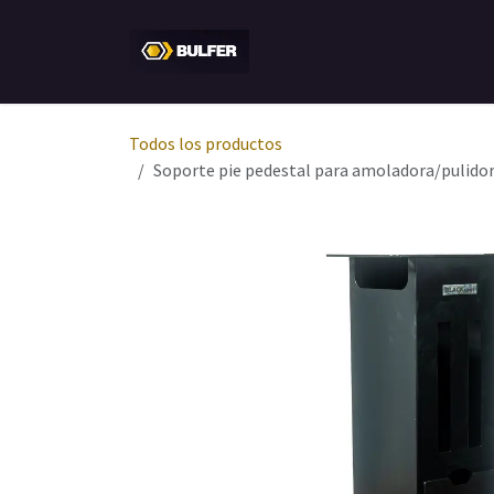
Ir al contenido
Inicio
Tienda
Empresa
Todos los productos
Soporte pie pedestal para amoladora/pulid