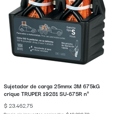
Sujetador de carga 25mmx 3M 675kG
crique TRUPER 19281 SU-675R nº
$
23.462,75
Precio sin impuestos nacionales:
$
19.390,70