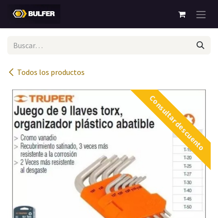
Ir al contenido
Todos los productos
Consultar descuento