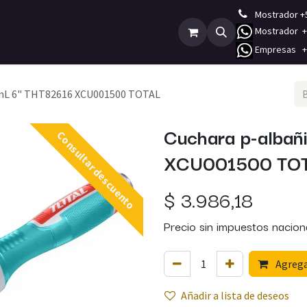
Mostrador +
Mostrador +5
Empleos
Contáctenos
E
mpresas +5
mmL 6" THT82616 XCU001500 TOTAL
Cuchara p-albañ
Consultar descuento
XCU001500 TO
$
3.986,18
Precio sin impuestos nacion
Agregar
Añadir a lista de deseos