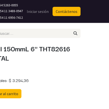
54 5263-0055
4 11 3488-0947​
Iniciar sesión
Contáctenos
4 11 6956-7412
il 150mmL 6" THT82616
TAL
ales:
$
3.294,36
 al carrito