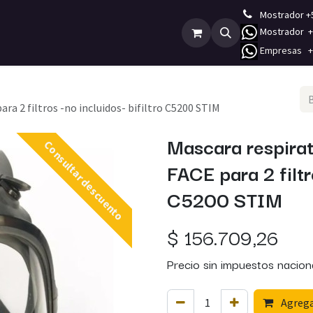
Mostrador +
Mostrador +5
Empleos
Contáctenos
E
mpresas +5
a 2 filtros -no incluidos- bifiltro C5200 STIM
Mascara respira
Consultar descuento
FACE para 2 filtro
C5200 STIM
$
156.709,26
Precio sin impuestos nacion
Agregar