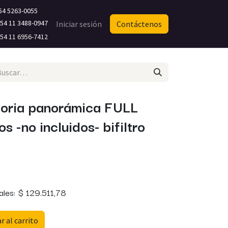
54 5263-0055
4 11 3488-0947​
Iniciar sesión
Contáctenos
4 11 6956-7412
toria panorámica FULL
s -no incluidos- bifiltro
ales:
$
129.511,78
 al carrito