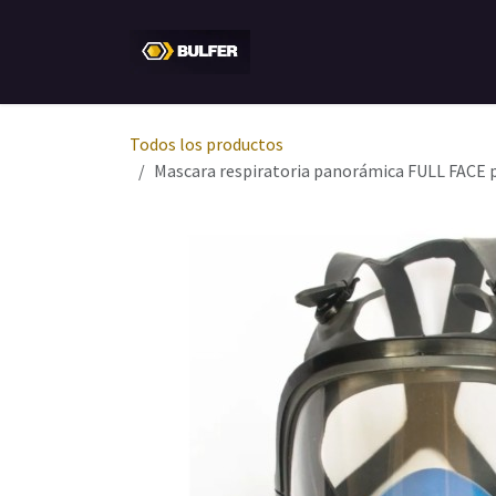
Ir al contenido
Inicio
Tienda
Empresa
Todos los productos
Mascara respiratoria panorámica FULL FACE par