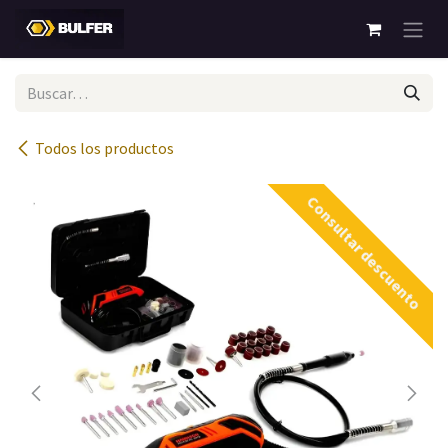
Ir al contenido
Todos los productos
Consultar descuento